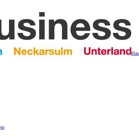
Hau
ess