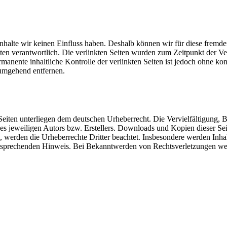
 Inhalte wir keinen Einfluss haben. Deshalb können wir für diese fremd
 Seiten verantwortlich. Die verlinkten Seiten wurden zum Zeitpunkt der
manente inhaltliche Kontrolle der verlinkten Seiten ist jedoch ohne ko
umgehend entfernen.
n Seiten unterliegen dem deutschen Urheberrecht. Die Vervielfältigung,
 jeweiligen Autors bzw. Erstellers. Downloads und Kopien dieser Seite
n, werden die Urheberrechte Dritter beachtet. Insbesondere werden Inhal
tsprechenden Hinweis. Bei Bekanntwerden von Rechtsverletzungen wer