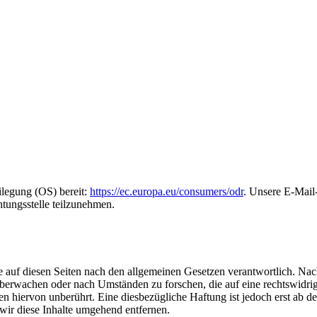
ilegung (OS) bereit:
https://ec.europa.eu/consumers/odr
. Unsere E-Mail-
htungsstelle teilzunehmen.
 auf diesen Seiten nach den allgemeinen Gesetzen verantwortlich. Nac
u überwachen oder nach Umständen zu forschen, die auf eine rechtswidri
 hiervon unberührt. Eine diesbezügliche Haftung ist jedoch erst ab d
ir diese Inhalte umgehend entfernen.